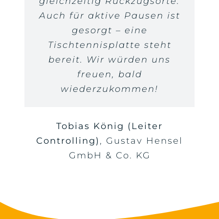
gleichzeitig Rückzugsorte.
Mittelstand. BVMW e.V.
Geschäftsführung)
GMS
vergleichbare Örtlichkeit
Auch für aktive Pausen ist
Bundesverband
Getränke & Mehr
in der Region.
gesorgt – eine
Servicegesellschaft mbH
Tischtennisplatte steht
bereit. Wir würden uns
Nina Zeppenfeld
freuen, bald
(Personalwesen)
TRACTO
wiederzukommen!
TECHNIK GmbH & Co. KG
Tobias König (Leiter
Controlling)
,
Gustav Hensel
GmbH & Co. KG